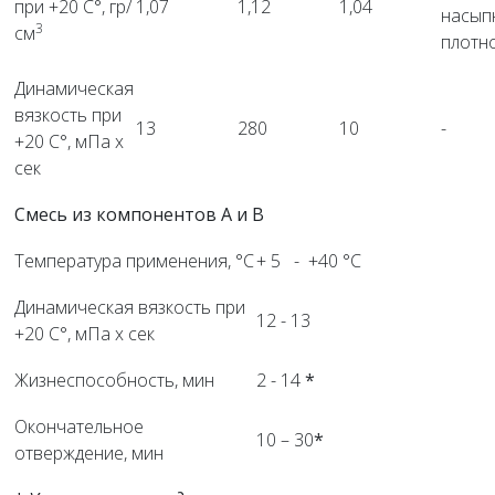
при +20 С°, гр/
1,07
1,12
1,04
насып
3
см
плотн
Динамическая
вязкость при
13
280
10
-
+20 С°, мПа х
сек
Смесь из компонентов А и В
Температура применения, °C
+ 5 - +40 °C
Динамическая вязкость при
12 - 13
+20 С°, мПа х сек
Жизнеспособность, мин
2 - 14
*
Окончательное
10 – 30
*
отверждение, мин