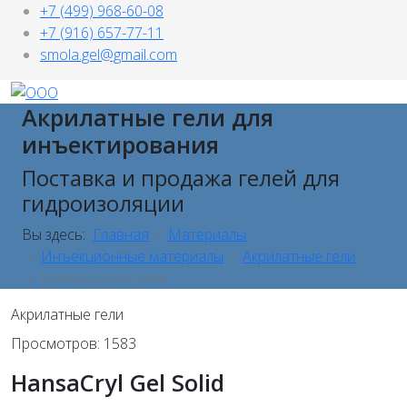
+7 (499) 968-60-08
+7 (916) 657-77-11
smola.gel@gmail.com
Акрилатные гели для
инъектирования
Поставка и продажа гелей для
гидроизоляции
Вы здесь:
Главная
Материалы
Инъекционные материалы
Акрилатные гели
HansaCryl Gel Solid
Акрилатные гели
Просмотров: 1583
HansaCryl Gel Solid