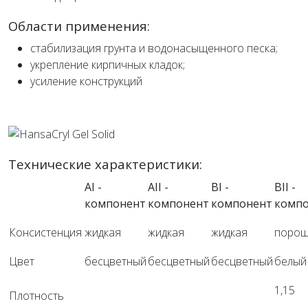
Области применения:
стабилизация грунта и водонасыщенного песка;
укрепление кирпичных кладок;
усиление конструкций
Технические характеристики:
AI -
AII -
BI -
BII -
компонент
компонент
компонент
комп
Консистенция
жидкая
жидкая
жидкая
порош
Цвет
бесцветный
бесцветный
бесцветный
белый
1,15
Плотность