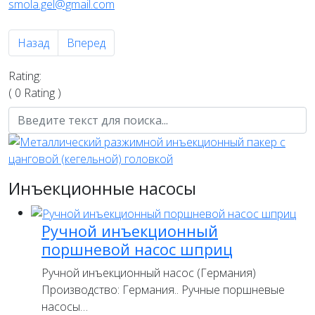
smola.gel@gmail.com
Предыдущий: Proflex Gel 305
Следующий: HansaCryl Gel Plus
Назад
Вперед
Rating:
( 0 Rating )
Инъекционные насосы
Ручной инъекционный
поршневой насос шприц
Ручной инъекционный насос (Германия)
Производство: Германия.. Ручные поршневые
насосы…