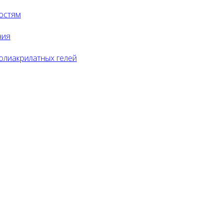
остям
ния
олиакрилатных гелей