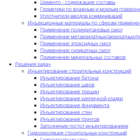
Цементо - содержащие составы
Герметики по влажным и мокрым поверхн
Уплотнители вводов коммуникаций
Инъекционные материалы по сферам примене
Применение полиуритановых смол
Применение метакрилатных/акрилатных/п
Применение эпоксидных смол
Применение силикатных смол
Применение минеральных составов
Решения задач
Инъектирование строительных конструкций
Инъектирование бетона
Инъектирование швов
Инъектирование трещин
Инъектирование кирпичной кладки
Инъектирование фундамента
Инъектирование стен
Инъектирование грунтов
Заполнение пустот инъектированием
Гидроизоляция строительных конструкций
Гидроизоляция стен