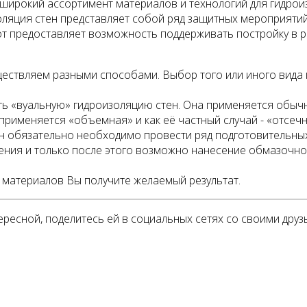
широкий ассортимент материалов и технологий для гидроиз
золяция стен представляет собой ряд защитных мероприят
т предоставляет возможность поддерживать постройку в р
ествляем разными способами. Выбор того или иного вида 
ь «вуальную» гидроизоляцию стен. Она применяется обычно
 применяется «объемная» и как её частный случай - «отсечн
тен обязательно необходимо провести ряд подготовительн
иления и только после этого возможно нанесение обмазочн
 материалов Вы получите желаемый результат.
ересной, поделитесь ей в социальных сетях со своими дру