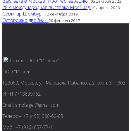
Выставка в Москве "Про Реставрацию"
03 декабря 2023
28-я международная выставка МосБилд
10 апреля 2023
Семинар Шомбург
12 сентября 2019
Осторожно двойник!
20 февраля 2017
ООО "Инжект
123060, Москва, ул. Маршала Рыбалко, д.2, корп. 3, п 303
ИНН 7713639762
Email:
smola.gel@gmail.com
Телефон: +7 (499) 968-60-08
Моб.: +7 (916) 657-77-11