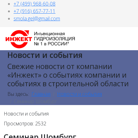
+7 (499) 968-60-08
+7 (916) 657-77-11
smola.gel@gmail.com
Новости и события
Свежие новости от компании
«Инжект» о событиях компании и
событиях в строительной области
Вы здесь:
Главная
Новости и события
Семинар Шомбург
Новости и события
Просмотров: 2532
Семинар Шомбург