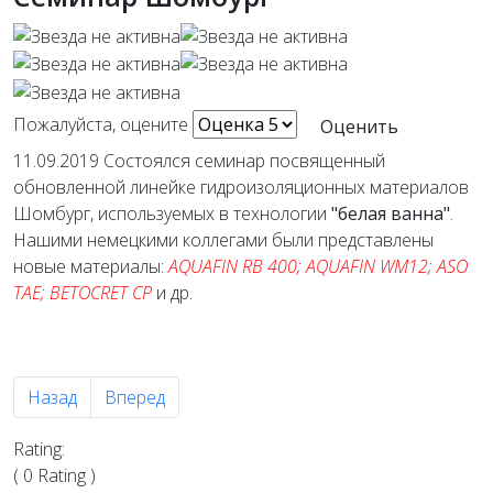
Пожалуйста, оцените
11.09.2019 Состоялся семинар посвященный
обновленной линейке гидроизоляционных материалов
Шомбург, используемых в технологии
"белая ванна"
.
Нашими немецкими коллегами были представлены
новые материалы:
AQUAFIN RB 400; AQUAFIN WM12; ASO
TAE; BETOCRET CP
и др.
Предыдущий: 28-я международная выставка МосБилд
Следующий: Осторожно двойник!
Назад
Вперед
Rating:
( 0 Rating )