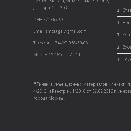
123060, Москва, ул. Маршала Рыбалко,
д.2, корп. 3, п 303
Ста
ИНН 7713639762
Ново
Email:
smola.gel@gmail.com
Кон
Телефон: +7 (499) 968-60-08
Вход
Моб.: +7 (916) 657-77-11
Поис
*
Линейка инъекционных материалов «Инжект» п
4/2013, и Реестр № 1/2016 от 29.02.2016 г. инн
города Москвы.