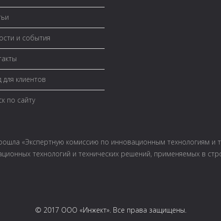
тьи
сти и события
такты
 для клиентов
к по сайту
рошла «Экспертную комиссию по инновационным технологиям и т
овационных технологий и технических решений, применяемых в стр
© 2017 ООО «Инжект». Все права защищены.