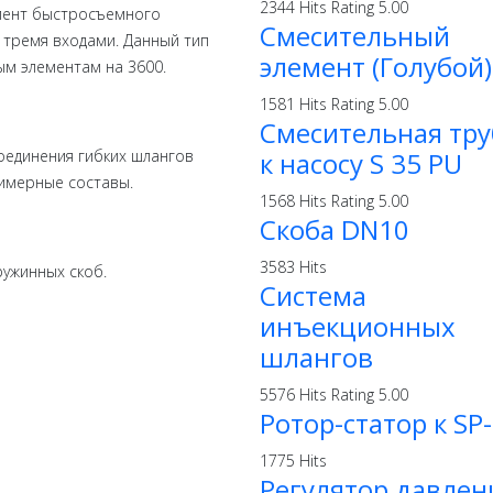
2344 Hits
Rating 5.00
емент быстросъемного
Смесительный
 тремя входами. Данный тип
элемент (Голубой)
м элементам на 3600.
1581 Hits
Rating 5.00
Смесительная тру
оединения гибких шлангов
к насосу S 35 PU
имерные составы.
1568 Hits
Rating 5.00
Скоба DN10
3583 Hits
ужинных скоб.
Система
инъекционных
шлангов
5576 Hits
Rating 5.00
Ротор-статор к SP-
1775 Hits
Регулятор давлен