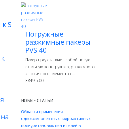
 к S
Погружные
разжимные пакеры
PVS 40
 с
Пакер представляет собой полую
стальную конструкцию, разжимного
эластичного элемента с…
3849
5.00
ия
НОВЫЕ СТАТЬИ
Области применения
 на
однокомпонентных гидроактивных
полиуретановых пен и гелей в