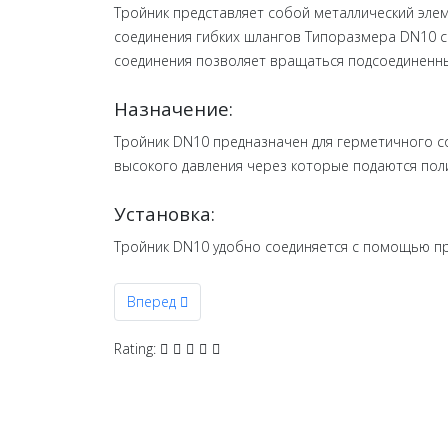
Тройник представляет собой металлический эл
соединения гибких шлангов Типоразмера DN10 с
соединения позволяет вращаться подсоединенны
Назначение:
Тройник DN10 предназначен для герметичного с
высокого давления через которые подаются пол
Установка:
Тройник DN10 удобно соединяется с помощью пр
Следующий: Торкрет пушка
Вперед
Rating: