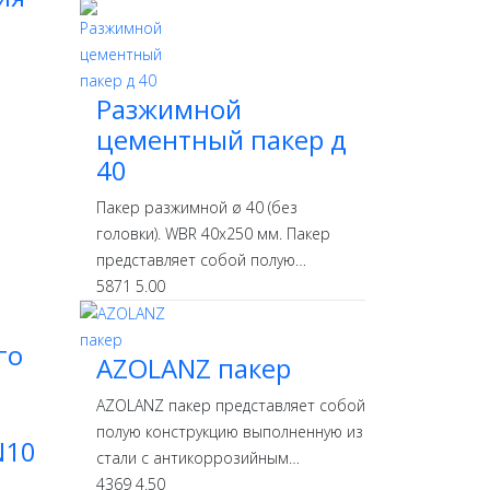
Разжимной
цементный пакер д
40
Пакер разжимной ø 40 (без
головки). WBR 40х250 мм. Пакер
представляет собой полую…
5871
5.00
го
AZOLANZ пакер
AZOLANZ пакер представляет собой
полую конструкцию выполненную из
N10
стали с антикоррозийным…
4369
4.50