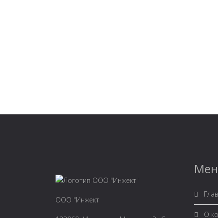
Ме
Глав
ООО "Инжект
О к