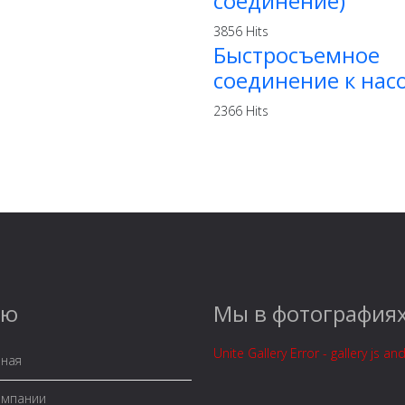
соединение)
3856 Hits
Быстросъемное
соединение к нас
2366 Hits
ню
Мы в фотография
Unite Gallery Error - gallery js an
ная
омпании