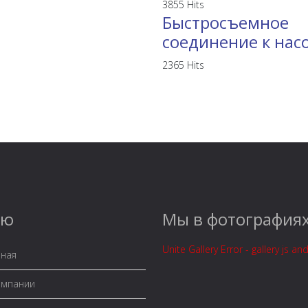
3855 Hits
Быстросъемное
соединение к нас
2365 Hits
ню
Мы в фотография
Unite Gallery Error - gallery js an
ная
омпании