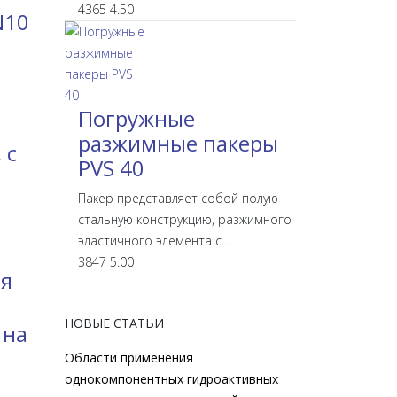
4365
4.50
N10
Погружные
разжимные пакеры
 с
PVS 40
Пакер представляет собой полую
стальную конструкцию, разжимного
эластичного элемента с…
3847
5.00
ия
НОВЫЕ СТАТЬИ
 на
Области применения
однокомпонентных гидроактивных