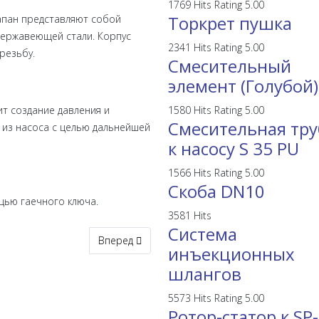
1769 Hits
Rating 5.00
Торкрет пушка
лапан представляют собой
нержавеющей стали. Корпус
2341 Hits
Rating 5.00
резьбу.
Смесительный
элемент (Голубой)
т создание давления и
1580 Hits
Rating 5.00
Смесительная тру
из насоса с целью дальнейшей
к насосу S 35 PU
1566 Hits
Rating 5.00
Скоба DN10
щью гаечного ключа.
3581 Hits
Система
Следующий: Шланги высокого давления L=0,3 м
Вперед
инъекционных
шлангов
5573 Hits
Rating 5.00
Ротор-статор к SP-