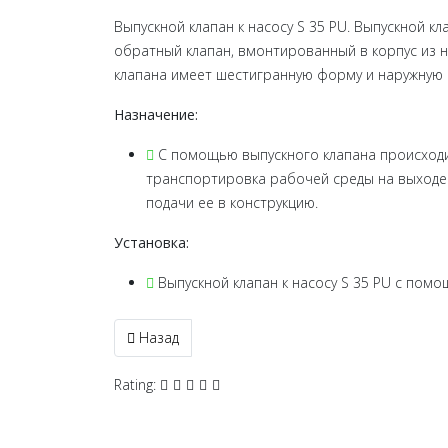
Выпускной клапан к насосу S 35 PU. Выпускной к
обратный клапан, вмонтированный в корпус из 
клапана имеет шестигранную форму и наружную 
Назначение:
С помощью выпускного клапана происходи
транспортировка рабочей среды на выходе 
подачи ее в конструкцию.
Установка:
Выпускной клапан к насосу S 35 PU с помо
Предыдущий: Конектор
Назад
Rating: