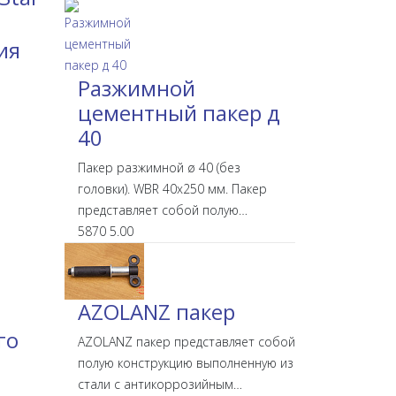
ия
Разжимной
цементный пакер д
40
Пакер разжимной ø 40 (без
головки). WBR 40х250 мм. Пакер
представляет собой полую…
5870
5.00
AZOLANZ пакер
го
AZOLANZ пакер представляет собой
полую конструкцию выполненную из
стали с антикоррозийным…