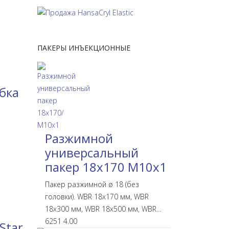
ПАКЕРЫ ИНЪЕКЦИОННЫЕ
бка
Разжимной
универсальный
пакер 18х170 М10х1
., с резьбой М10х1 (Удочка)
Пакер разжимной ø 18 (без
головки). WBR 18х170 мм, WBR
18х300 мм, WBR 18х500 мм, WBR…
6251
4.00
Star