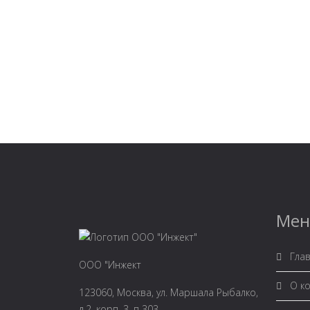
Ме
Глав
ООО "Инжект
О к
123060, Москва, ул. Маршала Рыбалко,
д.2, корп. 3, п 303