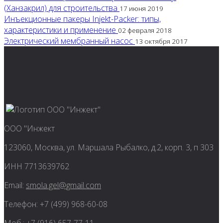
(Ханзакрил) для строительства
17 июня 2019
Инъекционные пакеры Injekt-Packer: типы,
характеристики и применение
02 февраля 2018
Электрический мембранный насос
13 октября 2017
ООО "Инжект
123060, Москва, ул. Маршала Рыбалко, д.2, корп. 3, п 303
ИНН 7713639762
Email:
smola.gel@gmail.com
Телефон: +7 (499) 968-60-08