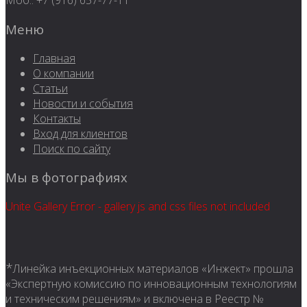
Моб.: +7 (916) 657-77-11
Меню
Главная
О компании
Статьи
Новости и события
Контакты
Вход для клиентов
Поиск по сайту
Мы в фотографиях
Unite Gallery Error - gallery js and css files not included
*
Линейка инъекционных материалов «Инжект» прошла
«Экспертную комиссию по инновационным технологиям
и техническим решениям» и включена в Реестр №