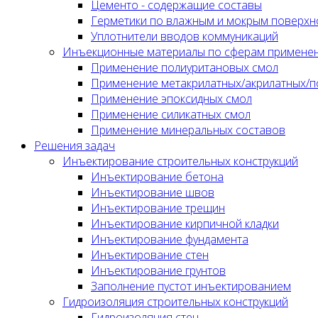
Цементо - содержащие составы
Герметики по влажным и мокрым поверхн
Уплотнители вводов коммуникаций
Инъекционные материалы по сферам примене
Применение полиуритановых смол
Применение метакрилатных/акрилатных/п
Применение эпоксидных смол
Применение силикатных смол
Применение минеральных составов
Решения задач
Инъектирование строительных конструкций
Инъектирование бетона
Инъектирование швов
Инъектирование трещин
Инъектирование кирпичной кладки
Инъектирование фундамента
Инъектирование стен
Инъектирование грунтов
Заполнение пустот инъектированием
Гидроизоляция строительных конструкций
Гидроизоляция стен