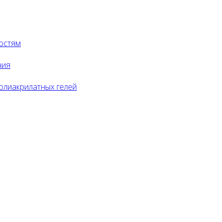
остям
ния
олиакрилатных гелей