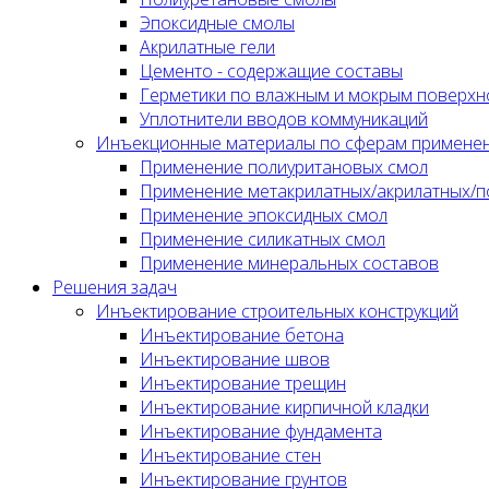
Эпоксидные смолы
Акрилатные гели
Цементо - содержащие составы
Герметики по влажным и мокрым поверхн
Уплотнители вводов коммуникаций
Инъекционные материалы по сферам примене
Применение полиуритановых смол
Применение метакрилатных/акрилатных/п
Применение эпоксидных смол
Применение силикатных смол
Применение минеральных составов
Решения задач
Инъектирование строительных конструкций
Инъектирование бетона
Инъектирование швов
Инъектирование трещин
Инъектирование кирпичной кладки
Инъектирование фундамента
Инъектирование стен
Инъектирование грунтов