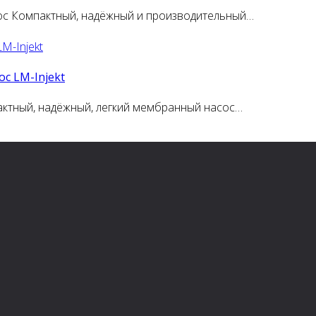
ос Компактный, надёжный и производительный…
с LM-Injekt
актный, надёжный, легкий мембранный насос…