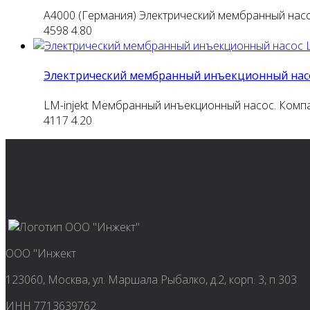
A4000 (Германия) Электрический мембранный нас
4598
4.80
Электрический мембранный инъекционный насо
LM-injekt Мембранный инъекционный насос. Комп
4117
4.20
ООО "Инжект
123060, Москва, ул. Маршала Рыбалко, д.2, корп. 3, п 303
ИНН 7713639762