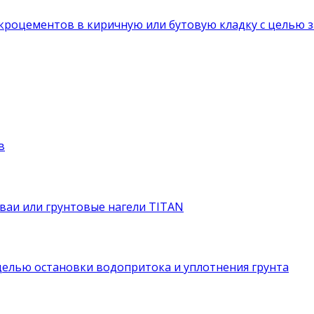
роцементов в киричную или бутовую кладку с целью з
в
ваи или грунтовые нагели TITAN
целью остановки водопритока и уплотнения грунта