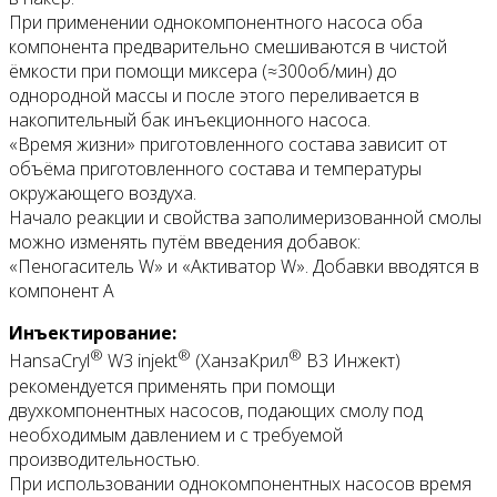
При применении однокомпонентного насоса оба
компонента предварительно смешиваются в чистой
ёмкости при помощи миксера (≈300об/мин) до
однородной массы и после этого переливается в
накопительный бак инъекционного насоса.
«Время жизни» приготовленного состава зависит от
объёма приготовленного состава и температуры
окружающего воздуха.
Начало реакции и свойства заполимеризованной смолы
можно изменять путём введения добавок:
«Пеногаситель W» и «Активатор W». Добавки вводятся в
компонент А
Инъектирование:
®
®
®
HansaCryl
W3 injekt
(ХанзаКрил
В3 Инжект)
рекомендуется применять при помощи
двухкомпонентных насосов, подающих смолу под
необходимым давлением и с требуемой
производительностью.
При использовании однокомпонентных насосов время