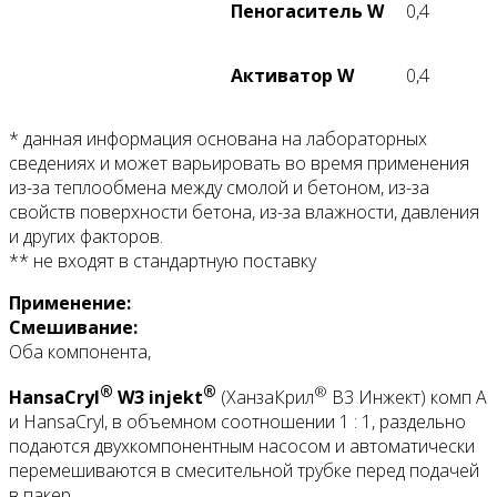
Пеногаситель W
0,4
Активатор W
0,4
* данная информация основана на лабораторных
сведениях и может варьировать во время применения
из-за теплообмена между смолой и бетоном, из-за
свойств поверхности бетона, из-за влажности, давления
и других факторов.
** не входят в стандартную поставку
Применение:
Смешивание:
Оба компонента,
®
®
®
HansaCryl
W3 injekt
(ХанзаКрил
В3 Инжект) комп А
и HansaCryl, в объемном соотношении 1 : 1, раздельно
подаются двухкомпонентным насосом и автоматически
перемешиваются в смесительной трубке перед подачей
в пакер.