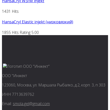
HansaCryl W3/M injekt
1431 Hits
HansaCryl Elastic injekt (низковязкий)
1855 Hits
Rating 5.00
ООО "Инжект
123060, Москва, ул. Маршала Рыбалко, д.2, корп. 3, п 303
ИНН 7713639762
Email:
smola.gel@gmail.com