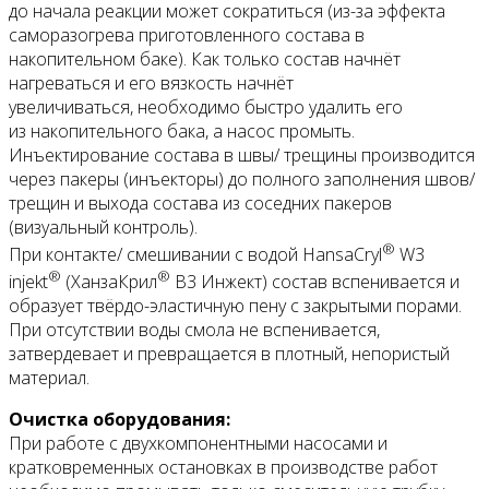
до начала реакции может сократиться (из-за эффекта
саморазогрева приготовленного состава в
накопительном баке). Как только состав начнёт
нагреваться и его вязкость начнёт
увеличиваться, необходимо быстро удалить его
из накопительного бака, а насос промыть.
Инъектирование состава в швы/ трещины производится
через пакеры (инъекторы) до полного заполнения швов/
трещин и выхода состава из соседних пакеров
(визуальный контроль).
®
При контакте/ смешивании с водой HansaCryl
W3
®
®
injekt
(ХанзаКрил
В3 Инжект) состав вспенивается и
образует твёрдо-эластичную пену с закрытыми порами.
При отсутствии воды смола не вспенивается,
затвердевает и превращается в плотный, непористый
материал.
Очистка оборудования:
При работе с двухкомпонентными насосами и
кратковременных остановках в производстве работ