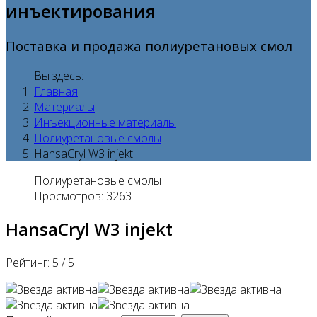
инъектирования
Поставка и продажа полиуретановых смол
Вы здесь:
Главная
Материалы
Инъекционные материалы
Полиуретановые смолы
HansaCryl W3 injekt
Полиуретановые смолы
Просмотров: 3263
HansaCryl W3 injekt
Рейтинг:
5
/
5