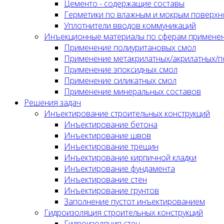
Цементо - содержащие составы
Герметики по влажным и мокрым поверхн
Уплотнители вводов коммуникаций
Инъекционные материалы по сферам примене
Применение полиуритановых смол
Применение метакрилатных/акрилатных/п
Применение эпоксидных смол
Применение силикатных смол
Применение минеральных составов
Решения задач
Инъектирование строительных конструкций
Инъектирование бетона
Инъектирование швов
Инъектирование трещин
Инъектирование кирпичной кладки
Инъектирование фундамента
Инъектирование стен
Инъектирование грунтов
Заполнение пустот инъектированием
Гидроизоляция строительных конструкций
Гидроизоляция стен