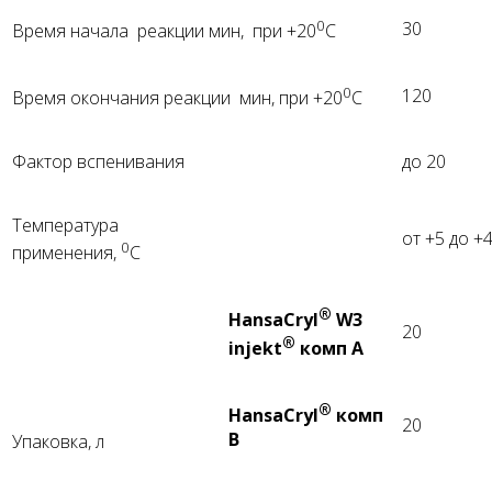
0
30
Время начала реакции мин, при +20
С
0
120
Время окончания реакции мин, при +20
С
Фактор вспенивания
до 20
Температура
от +5 до +
0
применения,
С
®
HansaCryl
W3
20
®
injekt
комп А
®
HansaCryl
комп
20
В
Упаковка, л