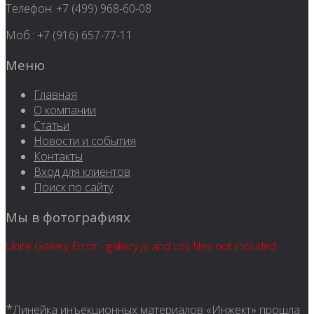
Телефон: +7 (499) 968-60-08
Моб.: +7 (916) 657-77-11
Меню
Главная
О компании
Статьи
Новости и события
Контакты
Вход для клиентов
Поиск по сайту
Мы в фотографиях
Unite Gallery Error - gallery js and css files not included
*
Линейка инъекционных материалов «Инжект» прошла