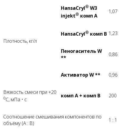
®
HansaCryl
W3
1,07
®
injekt
комп А
®
1,23
HansaCryl
комп В
Плотность, кг/л
Пеногаситель W
0,86
**
Активатор W
**
0,96
Вязкость смеси при +20
комп А + комп В
200
0
С, мПа • с
Соотношение смешивания компонентов по
1 : 1
объёму (А : В)