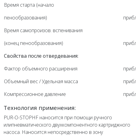
Время старта (начало
пенообразования)
прибл
Время самопроизов. вспенивания
(конец пенообразования)
прибл
Свойства после отвердевания:
Фактор объемного расширения
прибл
Объемный вес / Удельная масса
прибл
Компрессионное давление
прибл
Технология применения:
PUR-O-STOPHF наносится при помощи ручного
илипневматического двухкомпонентного картриджного
насоса. Наносится непосредственно в зону