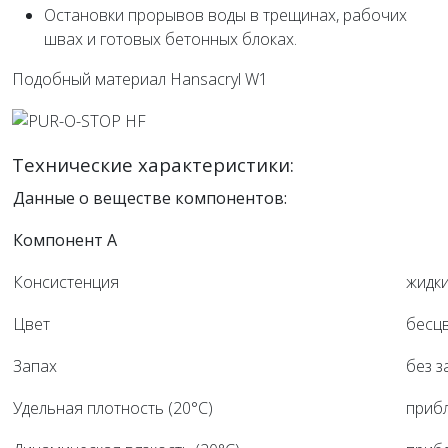
Остановки прорывов воды в трещинах, рабочих
швах и готовых бетонных блоках.
Подобный материал Hansacryl W1
Технические характеристики:
Данные о веществе компонентов:
Компонент A
Консистенция
жидк
Цвет
бесц
Запах
без з
Удельная плотность (20°C)
прибл