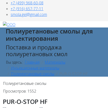
+7 (499) 968-60-08
+7 (916) 657-77-11
smola.gel@gmail.com
Полиуретановые смолы для
инъектирования
Поставка и продажа
полиуретановых смол
Вы здесь:
Главная
Материалы
Инъекционные материалы
Полиуретановые смолы
PUR-O-STOP HF
Полиуретановые смолы
Просмотров: 1552
PUR-O-STOP HF