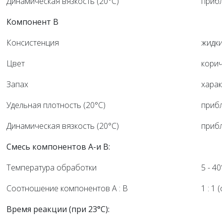
Динамическая вязкость (20°C)
прибл
Компонент B
Консистенция
жидк
Цвет
кори
Запах
хара
Удельная плотность (20°C)
прибл
Динамическая вязкость (20°C)
прибл
Смесь компонентов A-и B:
Температура обработки
5 - 4
Соотношение компонентов A : B
1 : 1 
Время реакции (при 23°C):